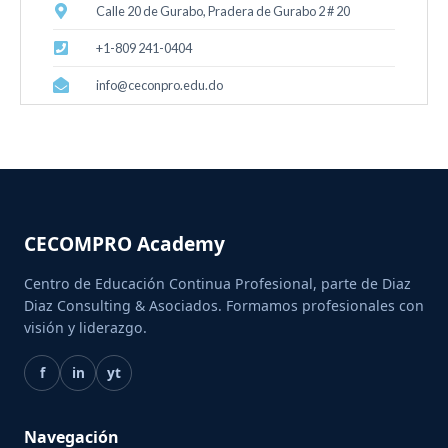
Calle 20 de Gurabo, Pradera de Gurabo 2 # 20
+1-809 241-0404
info@ceconpro.edu.do
CECOMPRO Academy
Centro de Educación Continua Profesional, parte de Diaz
Diaz Consulting & Asociados. Formamos profesionales con
visión y liderazgo.
f
in
yt
Navegación